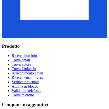
Prodotto
Ricerca dominio
Trova email
Trova autore
Trova LinkedIn
Arricchimento email
Ricerca email inversa
Verificatore email
Attività in blocco
Validatore telefono
Trova telefono
Componenti aggiuntivi