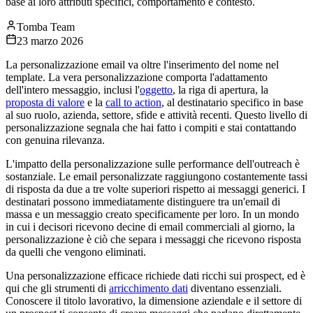
base ai loro attributi specifici, comportamento e contesto.
Tomba Team
23 marzo 2026
La personalizzazione email va oltre l'inserimento del nome nel
template. La vera personalizzazione comporta l'adattamento
dell'intero messaggio, inclusi l'
oggetto
, la riga di apertura, la
proposta di valore
e la
call to action
, al destinatario specifico in base
al suo ruolo, azienda, settore, sfide e attività recenti. Questo livello di
personalizzazione segnala che hai fatto i compiti e stai contattando
con genuina rilevanza.
L'impatto della personalizzazione sulle performance dell'outreach è
sostanziale. Le email personalizzate raggiungono costantemente tassi
di risposta da due a tre volte superiori rispetto ai messaggi generici. I
destinatari possono immediatamente distinguere tra un'email di
massa e un messaggio creato specificamente per loro. In un mondo
in cui i decisori ricevono decine di email commerciali al giorno, la
personalizzazione è ciò che separa i messaggi che ricevono risposta
da quelli che vengono eliminati.
Una personalizzazione efficace richiede dati ricchi sui prospect, ed è
qui che gli strumenti di
arricchimento dati
diventano essenziali.
Conoscere il titolo lavorativo, la dimensione aziendale e il settore di