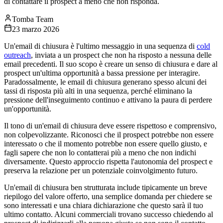
di contattare il prospect a meno che non risponda.
Tomba Team
23 marzo 2026
Un'email di chiusura è l'ultimo messaggio in una sequenza di
cold
outreach
, inviata a un prospect che non ha risposto a nessuna delle
email precedenti. Il suo scopo è creare un senso di chiusura e dare al
prospect un'ultima opportunità a bassa pressione per interagire.
Paradossalmente, le email di chiusura generano spesso alcuni dei
tassi di risposta più alti in una sequenza, perché eliminano la
pressione dell'inseguimento continuo e attivano la paura di perdere
un'opportunità.
Il tono di un'email di chiusura deve essere rispettoso e comprensivo,
non colpevolizzante. Riconosci che il prospect potrebbe non essere
interessato o che il momento potrebbe non essere quello giusto, e
fagli sapere che non lo contatterai più a meno che non indichi
diversamente. Questo approccio rispetta l'autonomia del prospect e
preserva la relazione per un potenziale coinvolgimento futuro.
Un'email di chiusura ben strutturata include tipicamente un breve
riepilogo del valore offerto, una semplice domanda per chiedere se
sono interessati e una chiara dichiarazione che questo sarà il tuo
ultimo contatto. Alcuni commerciali trovano successo chiedendo al