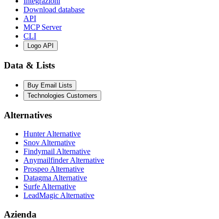
Integrazioni
Download database
API
MCP Server
CLI
Logo API
Data & Lists
Buy Email Lists
Technologies Customers
Alternatives
Hunter Alternative
Snov Alternative
Findymail Alternative
Anymailfinder Alternative
Prospeo Alternative
Datagma Alternative
Surfe Alternative
LeadMagic Alternative
Azienda