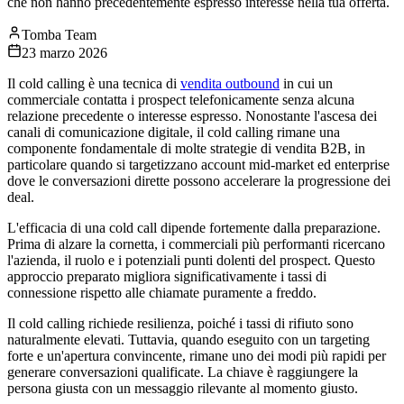
che non hanno precedentemente espresso interesse nella tua offerta.
Tomba Team
23 marzo 2026
Il cold calling è una tecnica di
vendita outbound
in cui un
commerciale contatta i prospect telefonicamente senza alcuna
relazione precedente o interesse espresso. Nonostante l'ascesa dei
canali di comunicazione digitale, il cold calling rimane una
componente fondamentale di molte strategie di vendita B2B, in
particolare quando si targetizzano account mid-market ed enterprise
dove le conversazioni dirette possono accelerare la progressione dei
deal.
L'efficacia di una cold call dipende fortemente dalla preparazione.
Prima di alzare la cornetta, i commerciali più performanti ricercano
l'azienda, il ruolo e i potenziali punti dolenti del prospect. Questo
approccio preparato migliora significativamente i tassi di
connessione rispetto alle chiamate puramente a freddo.
Il cold calling richiede resilienza, poiché i tassi di rifiuto sono
naturalmente elevati. Tuttavia, quando eseguito con un targeting
forte e un'apertura convincente, rimane uno dei modi più rapidi per
generare conversazioni qualificate. La chiave è raggiungere la
persona giusta con un messaggio rilevante al momento giusto.