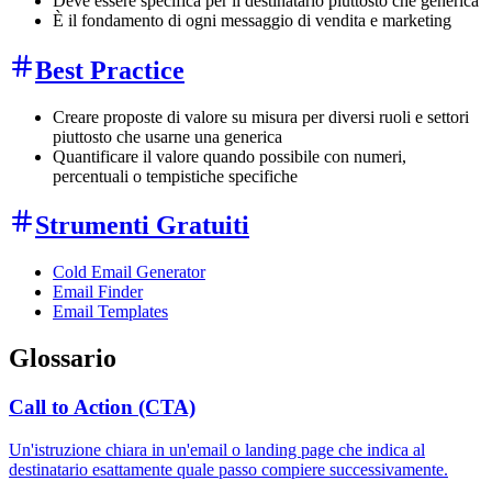
Deve essere specifica per il destinatario piuttosto che generica
È il fondamento di ogni messaggio di vendita e marketing
Best Practice
Creare proposte di valore su misura per diversi ruoli e settori
piuttosto che usarne una generica
Quantificare il valore quando possibile con numeri,
percentuali o tempistiche specifiche
Strumenti Gratuiti
Cold Email Generator
Email Finder
Email Templates
Glossario
Call to Action (CTA)
Un'istruzione chiara in un'email o landing page che indica al
destinatario esattamente quale passo compiere successivamente.