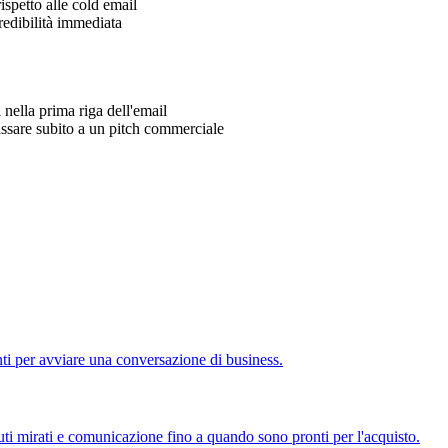
ispetto alle cold email
credibilità immediata
 nella prima riga dell'email
assare subito a un pitch commerciale
nti per avviare una conversazione di business.
nuti mirati e comunicazione fino a quando sono pronti per l'acquisto.