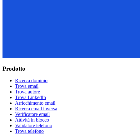
Prodotto
Ricerca dominio
Trova email
Trova autore
Trova LinkedIn
Arricchimento email
Ricerca email inversa
Verificatore email
Attività in blocco
Validatore telefono
Trova telefono