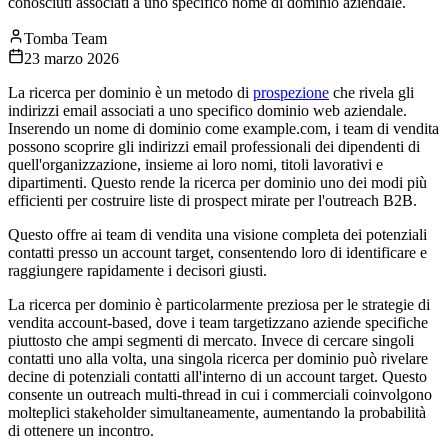
conosciuti associati a uno specifico nome di dominio aziendale.
Tomba Team
23 marzo 2026
La ricerca per dominio è un metodo di
prospezione
che rivela gli
indirizzi email associati a uno specifico dominio web aziendale.
Inserendo un nome di dominio come example.com, i team di vendita
possono scoprire gli indirizzi email professionali dei dipendenti di
quell'organizzazione, insieme ai loro nomi, titoli lavorativi e
dipartimenti. Questo rende la ricerca per dominio uno dei modi più
efficienti per costruire liste di prospect mirate per l'outreach B2B.
Questo offre ai team di vendita una visione completa dei potenziali
contatti presso un account target, consentendo loro di identificare e
raggiungere rapidamente i decisori giusti.
La ricerca per dominio è particolarmente preziosa per le strategie di
vendita account-based, dove i team targetizzano aziende specifiche
piuttosto che ampi segmenti di mercato. Invece di cercare singoli
contatti uno alla volta, una singola ricerca per dominio può rivelare
decine di potenziali contatti all'interno di un account target. Questo
consente un outreach multi-thread in cui i commerciali coinvolgono
molteplici stakeholder simultaneamente, aumentando la probabilità
di ottenere un incontro.