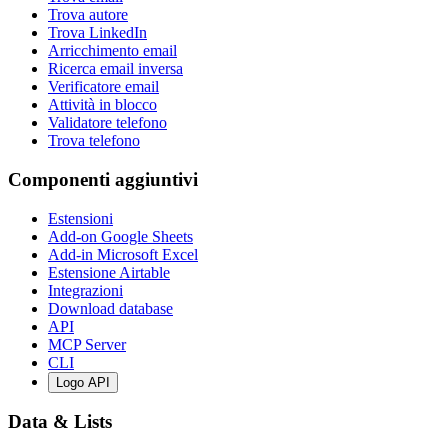
Trova autore
Trova LinkedIn
Arricchimento email
Ricerca email inversa
Verificatore email
Attività in blocco
Validatore telefono
Trova telefono
Componenti aggiuntivi
Estensioni
Add-on Google Sheets
Add-in Microsoft Excel
Estensione Airtable
Integrazioni
Download database
API
MCP Server
CLI
Logo API
Data & Lists