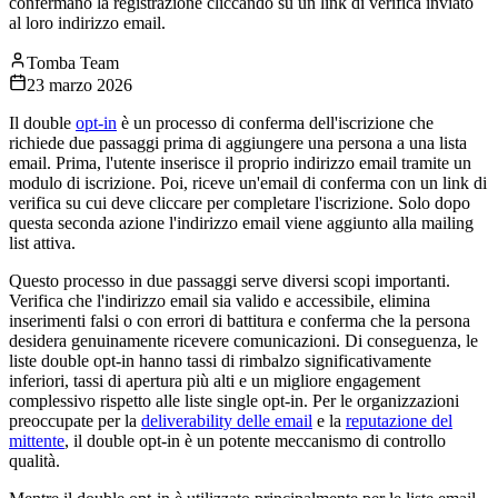
confermano la registrazione cliccando su un link di verifica inviato
al loro indirizzo email.
Tomba Team
23 marzo 2026
Il double
opt-in
è un processo di conferma dell'iscrizione che
richiede due passaggi prima di aggiungere una persona a una lista
email. Prima, l'utente inserisce il proprio indirizzo email tramite un
modulo di iscrizione. Poi, riceve un'email di conferma con un link di
verifica su cui deve cliccare per completare l'iscrizione. Solo dopo
questa seconda azione l'indirizzo email viene aggiunto alla mailing
list attiva.
Questo processo in due passaggi serve diversi scopi importanti.
Verifica che l'indirizzo email sia valido e accessibile, elimina
inserimenti falsi o con errori di battitura e conferma che la persona
desidera genuinamente ricevere comunicazioni. Di conseguenza, le
liste double opt-in hanno tassi di rimbalzo significativamente
inferiori, tassi di apertura più alti e un migliore engagement
complessivo rispetto alle liste single opt-in. Per le organizzazioni
preoccupate per la
deliverability delle email
e la
reputazione del
mittente
, il double opt-in è un potente meccanismo di controllo
qualità.