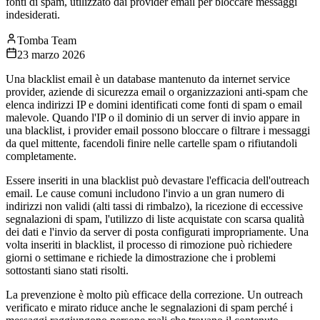
fonti di spam, utilizzato dai provider email per bloccare messaggi
indesiderati.
Tomba Team
23 marzo 2026
Una blacklist email è un database mantenuto da internet service
provider, aziende di sicurezza email o organizzazioni anti-spam che
elenca indirizzi IP e domini identificati come fonti di spam o email
malevole. Quando l'IP o il dominio di un server di invio appare in
una blacklist, i provider email possono bloccare o filtrare i messaggi
da quel mittente, facendoli finire nelle cartelle spam o rifiutandoli
completamente.
Essere inseriti in una blacklist può devastare l'efficacia dell'outreach
email. Le cause comuni includono l'invio a un gran numero di
indirizzi non validi (alti tassi di rimbalzo), la ricezione di eccessive
segnalazioni di spam, l'utilizzo di liste acquistate con scarsa qualità
dei dati e l'invio da server di posta configurati impropriamente. Una
volta inseriti in blacklist, il processo di rimozione può richiedere
giorni o settimane e richiede la dimostrazione che i problemi
sottostanti siano stati risolti.
La prevenzione è molto più efficace della correzione. Un outreach
verificato e mirato riduce anche le segnalazioni di spam perché i