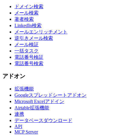
ドメイン検索
メール検索
著者検索
LinkedIn検索
メールエンリッチメント
逆引きメール検索
メール検証
一括タスク
電話番号検証
電話番号検索
アドオン
拡張機能
Googleスプレッドシートアドオン
Microsoft Excelアドイン
Airtable拡張機能
連携
データベースダウンロード
API
MCP Server