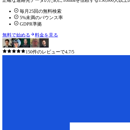
正確な連絡先データのためにTombaを信頼する150,000
毎月25回の無料検索
5%未満のバウンス率
GDPR準拠
無料で始める
料金を見る
150件のレビューで4.7/5