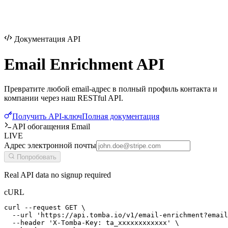
Документация API
Email Enrichment
API
Превратите любой email-адрес в полный профиль контакта и
компании через наш RESTful API.
Получить API-ключ
Полная документация
API обогащения Email
LIVE
Адрес электронной почты
Попробовать
Real API data no signup required
cURL
curl --request GET \

  --url 'https://api.tomba.io/v1/email-enrichment?email
  --header 'X-Tomba-Key: ta_xxxxxxxxxxxx' \
