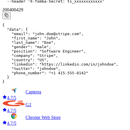
  --header 'X-Tomba-Secret: ts_xxxxxxxxxxxx'
200
400
429
{

  "data": {

    "email": "john.doe@stripe.com",

    "first_name": "John",

    "last_name": "Doe",

    "gender": "male",

    "position": "Software Engineer",

    "company": "Stripe",

    "country": "US",

    "linkedin": "https://linkedin.com/in/johndoe",

    "twitter": "johndoe",

    "phone_number": "+1 415-555-0142"

  }

}
Capterra
4.7/5
G2
4.7/5
Chrome Web Store
4.7/5