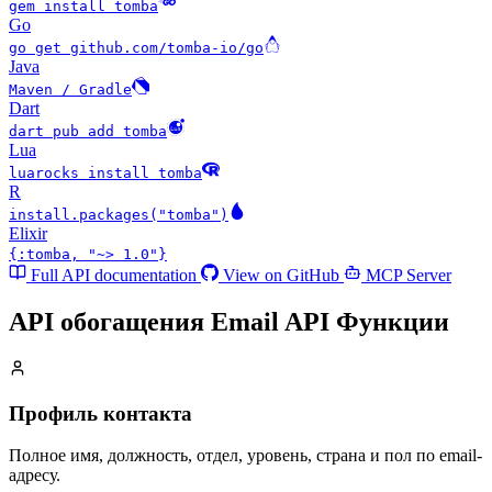
gem install tomba
Go
go get github.com/tomba-io/go
Java
Maven / Gradle
Dart
dart pub add tomba
Lua
luarocks install tomba
R
install.packages("tomba")
Elixir
{:tomba, "~> 1.0"}
Full API documentation
View on GitHub
MCP Server
API обогащения Email API
Функции
Профиль контакта
Полное имя, должность, отдел, уровень, страна и пол по email-
адресу.