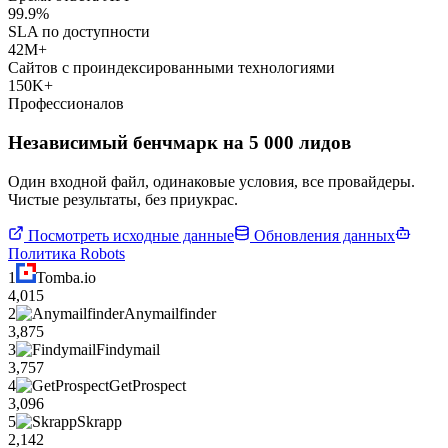
99.9%
SLA по доступности
42M+
Сайтов с проиндексированными технологиями
150K+
Профессионалов
Независимый бенчмарк на 5 000 лидов
Один входной файл, одинаковые условия, все провайдеры.
Чистые результаты, без приукрас.
Посмотреть исходные данные
Обновления данных
Политика Robots
1
Tomba.io
4,015
2
Anymailfinder
3,875
3
Findymail
3,757
4
GetProspect
3,096
5
Skrapp
2,142