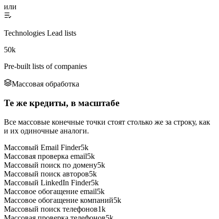
или
Technologies Lead lists
50k
Pre-built lists of companies
Массовая обработка
Те же кредиты, в масштабе
Все массовые конечные точки стоят столько же за строку, как
и их одиночные аналоги.
Массовый Email Finder
5k
Массовая проверка email
5k
Массовый поиск по домену
5k
Массовый поиск авторов
5k
Массовый LinkedIn Finder
5k
Массовое обогащение email
5k
Массовое обогащение компаний
5k
Массовый поиск телефонов
1k
Массовая проверка телефонов
5k