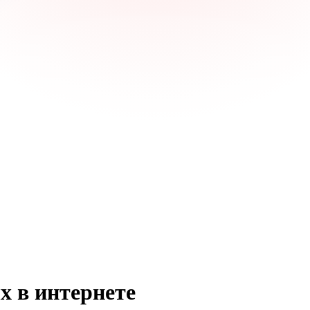
ых
в интернете