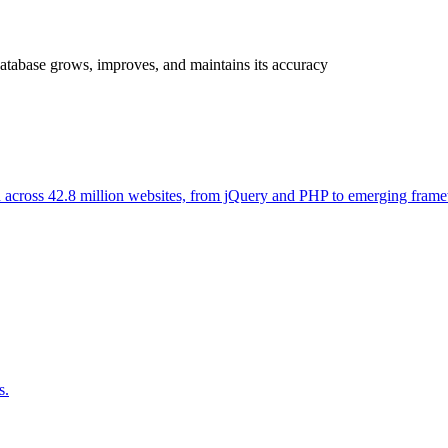
tabase grows, improves, and maintains its accuracy
 across 42.8 million websites, from jQuery and PHP to emerging frame
s.