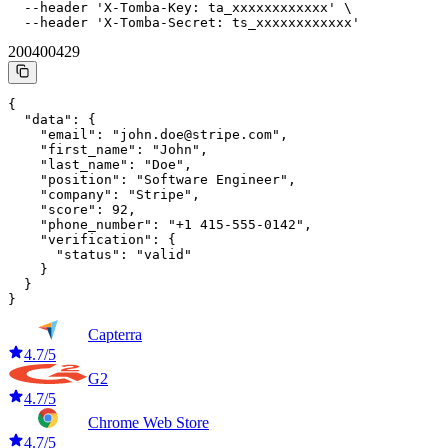
  --header 'X-Tomba-Key: ta_xxxxxxxxxxxx' \

  --header 'X-Tomba-Secret: ts_xxxxxxxxxxxx'
200
400
429
{

  "data": {

    "email": "john.doe@stripe.com",

    "first_name": "John",

    "last_name": "Doe",

    "position": "Software Engineer",

    "company": "Stripe",

    "score": 92,

    "phone_number": "+1 415-555-0142",

    "verification": {

      "status": "valid"

    }

  }

}
Capterra
4.7/5
G2
4.7/5
Chrome Web Store
4.7/5