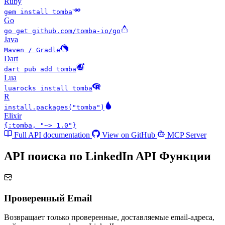
Ruby
gem install tomba
Go
go get github.com/tomba-io/go
Java
Maven / Gradle
Dart
dart pub add tomba
Lua
luarocks install tomba
R
install.packages("tomba")
Elixir
{:tomba, "~> 1.0"}
Full API documentation
View on GitHub
MCP Server
API поиска по LinkedIn API
Функции
Проверенный Email
Возвращает только проверенные, доставляемые email-адреса,