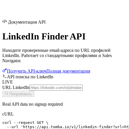
Документация API
LinkedIn Finder
API
Находите проверенные email-адреса по URL профилей
LinkedIn. Работает со стандартными профилями и Sales
Navigator.
Получить API-ключ
Полная документация
API поиска по LinkedIn
LIVE
URL LinkedIn
Попробовать
Real API data no signup required
cURL
curl --request GET \

  --url 'https://api.tomba.io/v1/linkedin-finder?url=ht