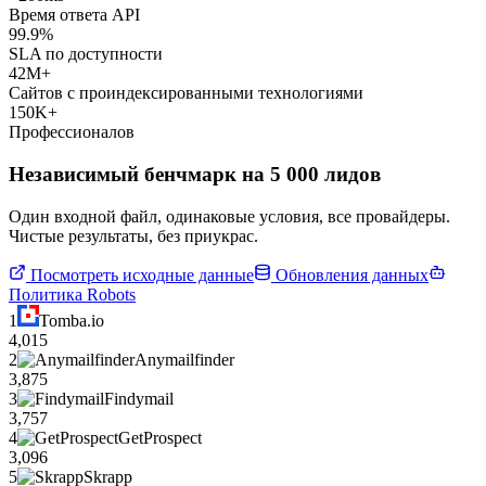
Время ответа API
99.9%
SLA по доступности
42M+
Сайтов с проиндексированными технологиями
150K+
Профессионалов
Независимый бенчмарк на 5 000 лидов
Один входной файл, одинаковые условия, все провайдеры.
Чистые результаты, без приукрас.
Посмотреть исходные данные
Обновления данных
Политика Robots
1
Tomba.io
4,015
2
Anymailfinder
3,875
3
Findymail
3,757
4
GetProspect
3,096
5
Skrapp