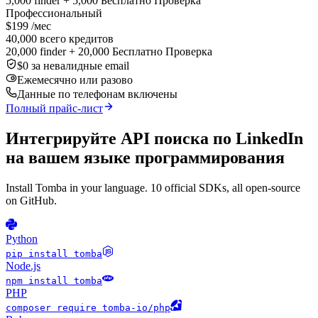
5,000 finder + 5,000 Бесплатно Проверка
Профессиональный
$199
/мес
40,000 всего кредитов
20,000 finder + 20,000 Бесплатно Проверка
$0 за невалидные email
Ежемесячно или разово
Данные по телефонам включены
Полный прайс-лист
Интегрируйте API поиска по LinkedIn
на вашем языке программирования
Install Tomba in your language. 10 official SDKs, all open-source
on GitHub.
Python
pip install tomba
Node.js
npm install tomba
PHP
composer require tomba-io/php