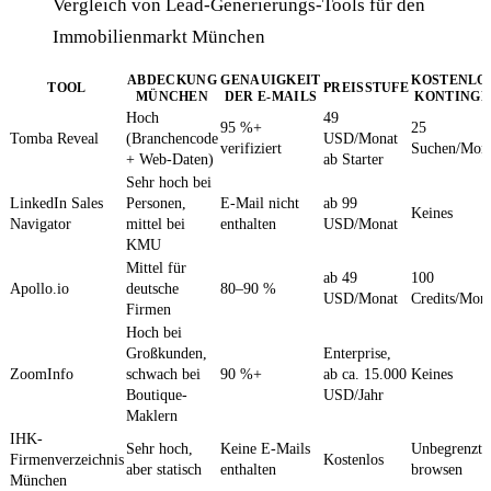
Vergleich von Lead-Generierungs-Tools für den
Immobilienmarkt München
ABDECKUNG
GENAUIGKEIT
KOSTENLO
TOOL
PREISSTUFE
MÜNCHEN
DER E-MAILS
KONTINGE
Hoch
49
95 %+
25
Tomba Reveal
(Branchencode
USD/Monat
verifiziert
Suchen/Mon
+ Web-Daten)
ab Starter
Sehr hoch bei
LinkedIn Sales
Personen,
E-Mail nicht
ab 99
Keines
Navigator
mittel bei
enthalten
USD/Monat
KMU
Mittel für
ab 49
100
Apollo.io
deutsche
80–90 %
USD/Monat
Credits/Mon
Firmen
Hoch bei
Großkunden,
Enterprise,
ZoomInfo
schwach bei
90 %+
ab ca. 15.000
Keines
Boutique-
USD/Jahr
Maklern
IHK-
Sehr hoch,
Keine E-Mails
Unbegrenzt
Firmenverzeichnis
Kostenlos
aber statisch
enthalten
browsen
München