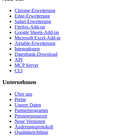
Chrome-Erweiterung
Edge-Erweiterung
Safari-Erweiterung
Firefox-Add-on
Google Sheets-Add-on
Microsoft Excel-Add-in
Airtable-Erweiterung
Integrationen
Datenbank-Download
API
MCP Server
CLI
Unternehmen
Über uns
Preise
Unsere Daten
Partnerprogramm
Presseressourcen
Neue Versionen
Änderungsprotokoll
Qualitätsrichtlinie