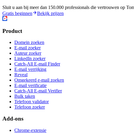
Sluit u aan bij meer dan 150.000 professionals die vertrouwen op To
Gratis beginnen
Bekijk prijzen
Product
Domein zoeken
E-mail zoeker
Auteur zoeker
LinkedIn zoeker
Catch-All E-mail Finder
E-mail verrijking
Reveal
Omgekeerd e-mail zoeken
E-mail verificatie
Catch-All E-mail Verifier
Bulk taken
Telefoon validator
Telefoon zoeker
Add-ons
Chrome-extensie