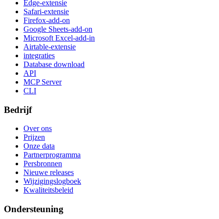
Edge-extensie
Safari-extensie
Firefox-add-on
Google Sheets-add-on
Microsoft Excel-add-in
Airtable-extensie
integraties
Database download
API
MCP Server
CLI
Bedrijf
Over ons
Prijzen
Onze data
Partnerprogramma
Persbronnen
Nieuwe releases
Wijzigingslogboek
Kwaliteitsbeleid
Ondersteuning