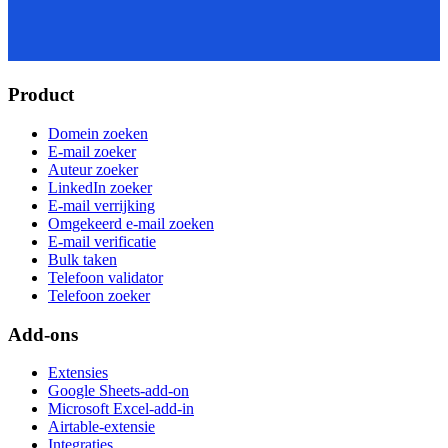
Product
Domein zoeken
E-mail zoeker
Auteur zoeker
LinkedIn zoeker
E-mail verrijking
Omgekeerd e-mail zoeken
E-mail verificatie
Bulk taken
Telefoon validator
Telefoon zoeker
Add-ons
Extensies
Google Sheets-add-on
Microsoft Excel-add-in
Airtable-extensie
Integraties