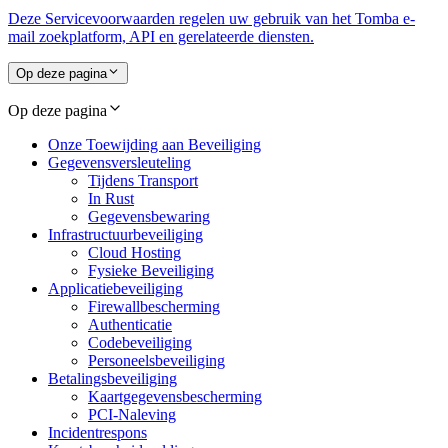
Deze Servicevoorwaarden regelen uw gebruik van het Tomba e-
mail zoekplatform, API en gerelateerde diensten.
Op deze pagina
Op deze pagina
Onze Toewijding aan Beveiliging
Gegevensversleuteling
Tijdens Transport
In Rust
Gegevensbewaring
Infrastructuurbeveiliging
Cloud Hosting
Fysieke Beveiliging
Applicatiebeveiliging
Firewallbescherming
Authenticatie
Codebeveiliging
Personeelsbeveiliging
Betalingsbeveiliging
Kaartgegevensbescherming
PCI-Naleving
Incidentrespons