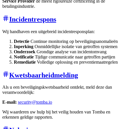
Service Provider
de meest rigoureuze certificering in de
betalingsindustrie.
Incidentrespons
Wij handhaven een uitgebreid incidentresponsplan:
Detectie
Continue monitoring op beveiligingsanomalieën
Inperking
Onmiddellijke isolatie van getroffen systemen
Onderzoek
Grondige analyse van incidentomvang
Notificatie
Tijdige communicatie naar getroffen partijen
Remediatie
Volledige oplossing en preventiemaatregelen
Kwetsbaarheidmelding
Als u een beveiligingskwetsbaarheid ontdekt, meld deze dan
verantwoordelijk:
E-mail:
security@tomba.io
Wij waarderen uw hulp bij het veilig houden van Tomba en
erkennen geldige rapporten.