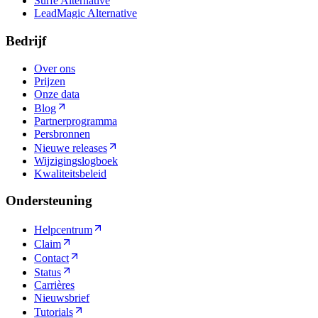
Surfe Alternative
LeadMagic Alternative
Bedrijf
Over ons
Prijzen
Onze data
Blog
Partnerprogramma
Persbronnen
Nieuwe releases
Wijzigingslogboek
Kwaliteitsbeleid
Ondersteuning
Helpcentrum
Claim
Contact
Status
Carrières
Nieuwsbrief
Tutorials