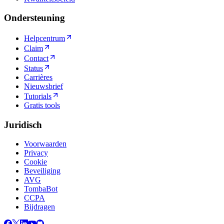
Ondersteuning
Helpcentrum
Claim
Contact
Status
Carrières
Nieuwsbrief
Tutorials
Gratis tools
Juridisch
Voorwaarden
Privacy
Cookie
Beveiliging
AVG
TombaBot
CCPA
Bijdragen