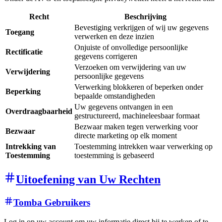
Recht
Beschrijving
Bevestiging verkrijgen of wij uw gegevens
Toegang
verwerken en deze inzien
Onjuiste of onvolledige persoonlijke
Rectificatie
gegevens corrigeren
Verzoeken om verwijdering van uw
Verwijdering
persoonlijke gegevens
Verwerking blokkeren of beperken onder
Beperking
bepaalde omstandigheden
Uw gegevens ontvangen in een
Overdraagbaarheid
gestructureerd, machineleesbaar formaat
Bezwaar maken tegen verwerking voor
Bezwaar
directe marketing op elk moment
Intrekking van
Toestemming intrekken waar verwerking op
Toestemming
toestemming is gebaseerd
Uitoefening van Uw Rechten
Tomba Gebruikers
Log in op uw account om uw informatie direct bij te werken of te