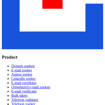
Product
Domein zoeken
E-mail zoeker
Auteur zoeker
LinkedIn zoeker
E-mail verrijking
Omgekeerd e-mail zoeken
E-mail verificatie
Bulk taken
Telefoon validator
Telefoon zoeker