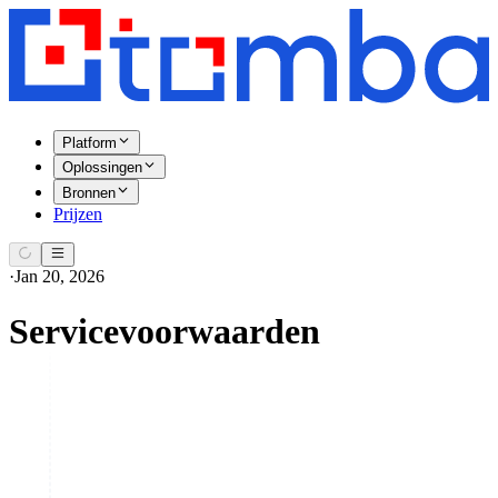
Platform
Oplossingen
Bronnen
Prijzen
·
Jan 20, 2026
Servicevoorwaarden