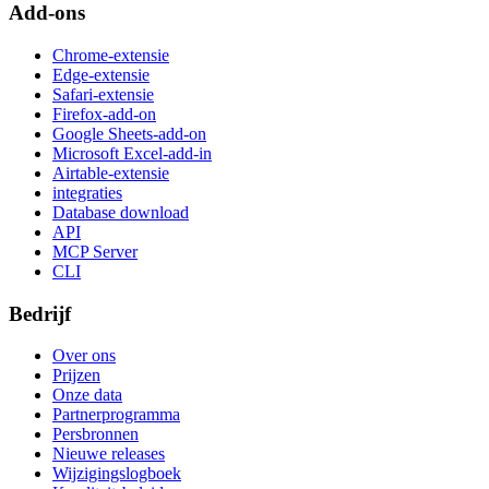
Add-ons
Chrome-extensie
Edge-extensie
Safari-extensie
Firefox-add-on
Google Sheets-add-on
Microsoft Excel-add-in
Airtable-extensie
integraties
Database download
API
MCP Server
CLI
Bedrijf
Over ons
Prijzen
Onze data
Partnerprogramma
Persbronnen
Nieuwe releases
Wijzigingslogboek