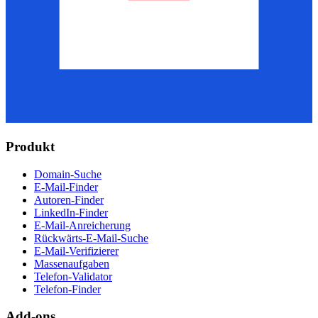
Produkt
Domain-Suche
E-Mail-Finder
Autoren-Finder
LinkedIn-Finder
E-Mail-Anreicherung
Rückwärts-E-Mail-Suche
E-Mail-Verifizierer
Massenaufgaben
Telefon-Validator
Telefon-Finder
Add-ons