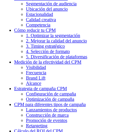
Segmentación de audiencia
Ubicación del anuncio
Estacionalidad
Calidad creativa
Competencia
Cómo reducir tu CPM
1. Optimizar la segmentación
2. Mejorar la calidad del anuncio
3. Timing estratégico
4. Selección de formato
5. Diversificación de plataformas
Medición de la efectividad del CPM
Visibilidad
Frecuencia
Brand Lift
Alcance
Estrategia de campaña CPM
Configuración de campaña
Optimización de campaña
CPM para diferentes tipos de campaña
Lanzamientos de productos
Construcción de marca
Promoción de eventos
Retargeting
Cálculo del ROI del CPM