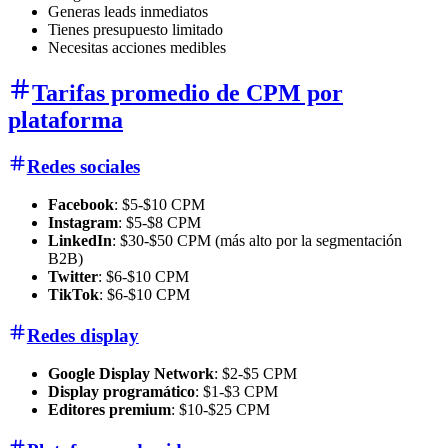
Generas leads inmediatos
Tienes presupuesto limitado
Necesitas acciones medibles
Tarifas promedio de CPM por
plataforma
Redes sociales
Facebook
: $5-$10 CPM
Instagram
: $5-$8 CPM
LinkedIn
: $30-$50 CPM (más alto por la segmentación
B2B)
Twitter
: $6-$10 CPM
TikTok
: $6-$10 CPM
Redes display
Google Display Network
: $2-$5 CPM
Display programático
: $1-$3 CPM
Editores premium
: $10-$25 CPM