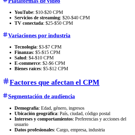
Plataformas de video
YouTube
: $10-$20 CPM
Servicios de streaming
: $20-$40 CPM
TV conectada
: $25-$50 CPM
Variaciones por industria
Tecnología
: $3-$7 CPM
Finanzas
: $5-$15 CPM
Salud
: $4-$10 CPM
E-commerce
: $2-$6 CPM
Bienes raíces
: $5-$12 CPM
Factores que afectan el CPM
Segmentación de audiencia
Demografía
: Edad, género, ingresos
Ubicación geográfica
: País, ciudad, código postal
Intereses y comportamientos
: Preferencias y acciones del
usuario
Datos profesionales
: Cargo, empresa, industria