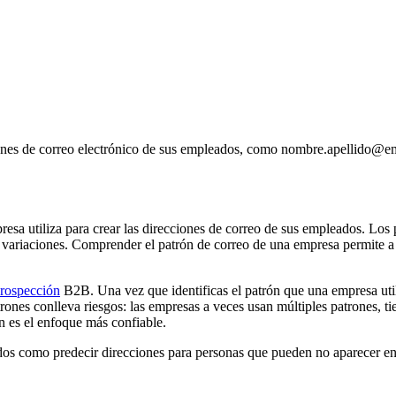
cciones de correo electrónico de sus empleados, como nombre.apellido@
presa utiliza para crear las direcciones de correo de sus empleados. Lo
variaciones. Comprender el patrón de correo de una empresa permite a l
rospección
B2B. Una vez que identificas el patrón que una empresa utili
atrones conlleva riesgos: las empresas a veces usan múltiples patrones
n es el enfoque más confiable.
idos como predecir direcciones para personas que pueden no aparecer en