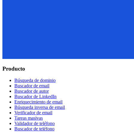
Producto
Búsqueda de dominio
Buscador de email
Buscador de autor
Buscador de LinkedIn
Enriquecimiento de email
Búsqueda inversa de email
Verificador de email
Tareas masivas
Validador de teléfono
Buscador de teléfono