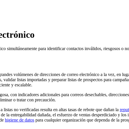
ectrónico
nico simultáneamente para identificar contactos inválidos, riesgosos o no
grandes volúmenes de direcciones de correo electrónico a la vez, en luga
, validar listas importadas y preparar listas de prospectos para campañ
ciente y escalable.
gosa, con indicadores adicionales para correos desechables, direcciones
iminar o tratar con precaución.
 listas no verificadas resulta en altas tasas de rebote que dañan la
reput
o de la entregabilidad dañada, el esfuerzo de ventas desperdiciado y los 
 de
higiene de datos
para cualquier organización que dependa de la prosp