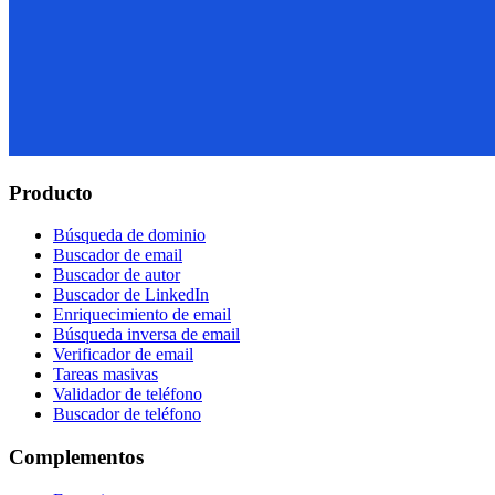
Producto
Búsqueda de dominio
Buscador de email
Buscador de autor
Buscador de LinkedIn
Enriquecimiento de email
Búsqueda inversa de email
Verificador de email
Tareas masivas
Validador de teléfono
Buscador de teléfono
Complementos