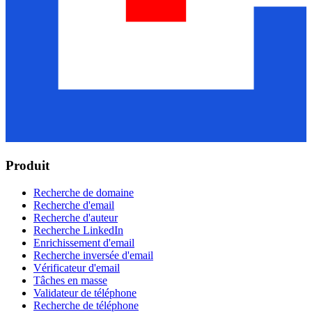
Produit
Recherche de domaine
Recherche d'email
Recherche d'auteur
Recherche LinkedIn
Enrichissement d'email
Recherche inversée d'email
Vérificateur d'email
Tâches en masse
Validateur de téléphone
Recherche de téléphone