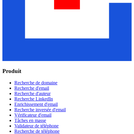
Produit
Recherche de domaine
Recherche d'email
Recherche d'auteur
Recherche LinkedIn
Enrichissement d'email
Recherche inversée d'email
Vérificateur d'email
Tâches en masse
Validateur de téléphone
Recherche de téléphone