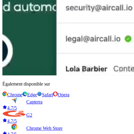
Également disponible sur
Chrome
Edge
Safari
Opera
Capterra
4.7/5
G2
4.7/5
Chrome Web Store