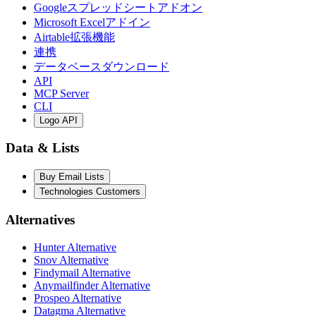
Googleスプレッドシートアドオン
Microsoft Excelアドイン
Airtable拡張機能
連携
データベースダウンロード
API
MCP Server
CLI
Logo API
Data & Lists
Buy Email Lists
Technologies Customers
Alternatives
Hunter Alternative
Snov Alternative
Findymail Alternative
Anymailfinder Alternative
Prospeo Alternative
Datagma Alternative