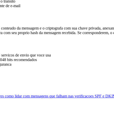
o transito
nte de e-mail
do conteudo da mensagem e o criptografa com sua chave privada, anex
ra com seu proprio hash da mensagem recebida. Se corresponderem, o 
 servicos de envio que voce usa
2048 bits recomendados
guranca
ptores como lidar com mensagens que falham nas verificacoes SPF e DKI