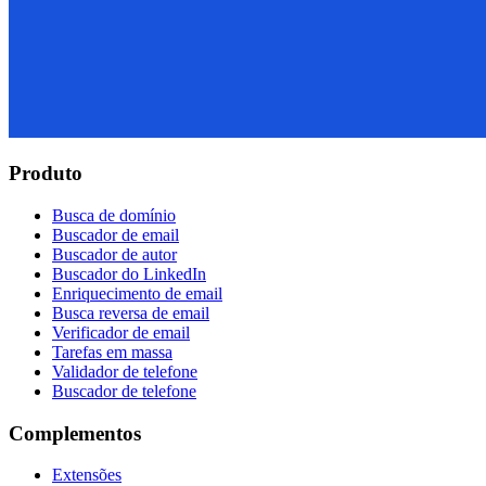
Produto
Busca de domínio
Buscador de email
Buscador de autor
Buscador do LinkedIn
Enriquecimento de email
Busca reversa de email
Verificador de email
Tarefas em massa
Validador de telefone
Buscador de telefone
Complementos
Extensões