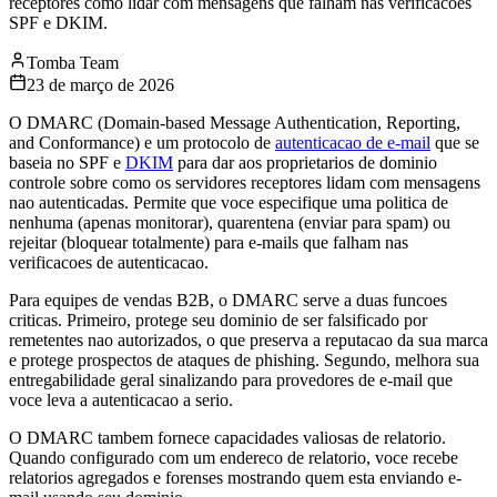
receptores como lidar com mensagens que falham nas verificacoes
SPF e DKIM.
Tomba Team
23 de março de 2026
O DMARC (Domain-based Message Authentication, Reporting,
and Conformance) e um protocolo de
autenticacao de e-mail
que se
baseia no SPF e
DKIM
para dar aos proprietarios de dominio
controle sobre como os servidores receptores lidam com mensagens
nao autenticadas. Permite que voce especifique uma politica de
nenhuma (apenas monitorar), quarentena (enviar para spam) ou
rejeitar (bloquear totalmente) para e-mails que falham nas
verificacoes de autenticacao.
Para equipes de vendas B2B, o DMARC serve a duas funcoes
criticas. Primeiro, protege seu dominio de ser falsificado por
remetentes nao autorizados, o que preserva a reputacao da sua marca
e protege prospectos de ataques de phishing. Segundo, melhora sua
entregabilidade geral sinalizando para provedores de e-mail que
voce leva a autenticacao a serio.
O DMARC tambem fornece capacidades valiosas de relatorio.
Quando configurado com um endereco de relatorio, voce recebe
relatorios agregados e forenses mostrando quem esta enviando e-