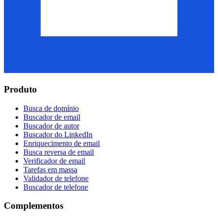
Produto
Busca de domínio
Buscador de email
Buscador de autor
Buscador do LinkedIn
Enriquecimento de email
Busca reversa de email
Verificador de email
Tarefas em massa
Validador de telefone
Buscador de telefone
Complementos