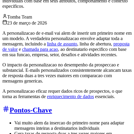
individuais com base em seus atributos, comportamento e contexto
especificos.
Tomba Team
23 de março de 2026
A personalizacao de e-mail vai alem de inserir um primeiro nome em
um modelo. A verdadeira personalizacao envolve adaptar toda a
mensagem, incluindo a
linha de assunto
, linha de abertura,
proposta
de valor
e
chamada para acao
, ao destinatario especifico com base
em sua funcao, empresa, setor, desafios e atividades recentes.
O impacto da personalizacao no desempenho da prospeccao e
substancial. E-mails personalizados consistentemente alcancam taxas
de resposta duas a tres vezes maiores em comparacao com
mensagens genericas.
A personalizacao eficaz requer dados ricos de prospectos, o que
torna as ferramentas de
enriquecimento de dados
essenciais.
Pontos-Chave
Vai muito alem da insercao do primeiro nome para adaptar
mensagens inteiras a destinatarios individuais
Gera taxas de resposta duas a tres vezes maiores em