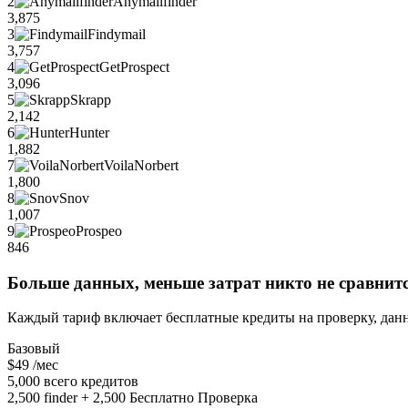
2
Anymailfinder
3,875
3
Findymail
3,757
4
GetProspect
3,096
5
Skrapp
2,142
6
Hunter
1,882
7
VoilaNorbert
1,800
8
Snov
1,007
9
Prospeo
846
Больше данных, меньше затрат никто не сравнит
Каждый тариф включает бесплатные кредиты на проверку, данн
Базовый
$49
/мес
5,000 всего кредитов
2,500 finder + 2,500 Бесплатно Проверка