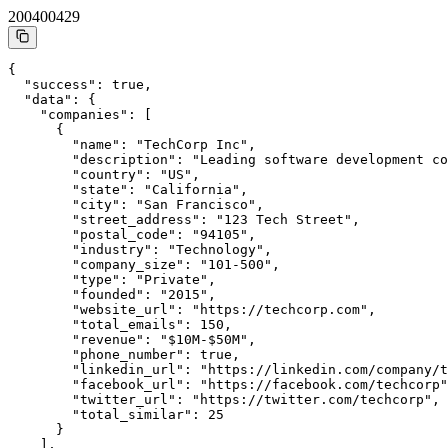
200
400
429
{

  "success": true,

  "data": {

    "companies": [

      {

        "name": "TechCorp Inc",

        "description": "Leading software development co
        "country": "US",

        "state": "California",

        "city": "San Francisco",

        "street_address": "123 Tech Street",

        "postal_code": "94105",

        "industry": "Technology",

        "company_size": "101-500",

        "type": "Private",

        "founded": "2015",

        "website_url": "https://techcorp.com",

        "total_emails": 150,

        "revenue": "$10M-$50M",

        "phone_number": true,

        "linkedin_url": "https://linkedin.com/company/t
        "facebook_url": "https://facebook.com/techcorp"
        "twitter_url": "https://twitter.com/techcorp",

        "total_similar": 25

      }

    ],
