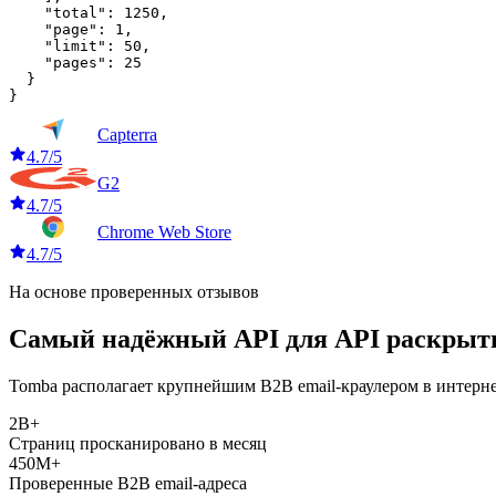
    "total": 1250,

    "page": 1,

    "limit": 50,

    "pages": 25

  }

}
Capterra
4.7/5
G2
4.7/5
Chrome Web Store
4.7/5
На основе проверенных отзывов
Самый надёжный API для API раскрыт
Tomba располагает крупнейшим B2B email-краулером в интерн
2B+
Страниц просканировано в месяц
450M+
Проверенные B2B email-адреса