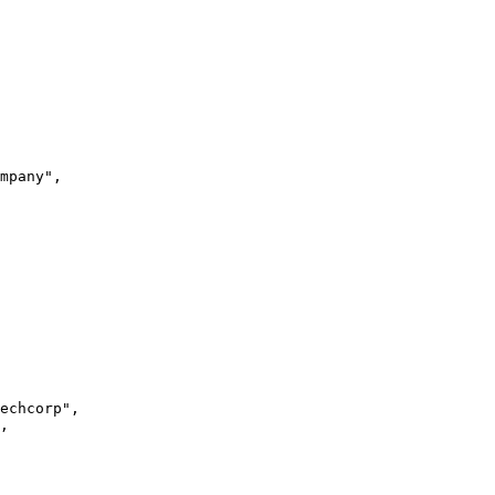
mpany",

echcorp",

,
