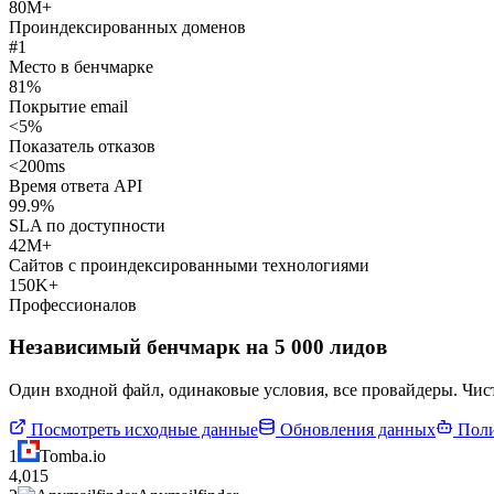
80M+
Проиндексированных доменов
#1
Место в бенчмарке
81%
Покрытие email
<5%
Показатель отказов
<200ms
Время ответа API
99.9%
SLA по доступности
42M+
Сайтов с проиндексированными технологиями
150K+
Профессионалов
Независимый бенчмарк на 5 000 лидов
Один входной файл, одинаковые условия, все провайдеры. Чист
Посмотреть исходные данные
Обновления данных
Поли
1
Tomba.io
4,015