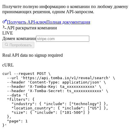
Получите полную информацию о компании по любому домену от
принимающих решения, одним API-запросом.
Получить API-ключ
Полная документация
API раскрытия компании
LIVE
Домен компании
Попробовать
Real API data no signup required
cURL
curl --request POST \

  --url 'https://api.tomba.io/v1/reveal/search' \

  --header 'Content-Type: application/json' \

  --header 'X-Tomba-Key: ta_xxxxxxxxxxxx' \

  --header 'X-Tomba-Secret: ts_xxxxxxxxxxxx' \

  --data '{

  "filters": {

    "industry": { "include": ["technology"] },

    "location_country": { "include": ["US"] },

    "size": { "include": ["101-500"] }

  },

  "page": 1

}'