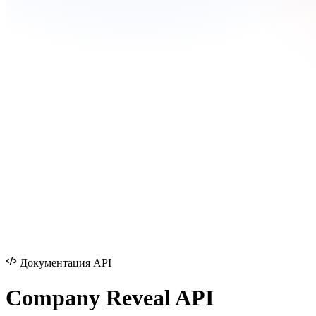
Документация API
Company Reveal
API