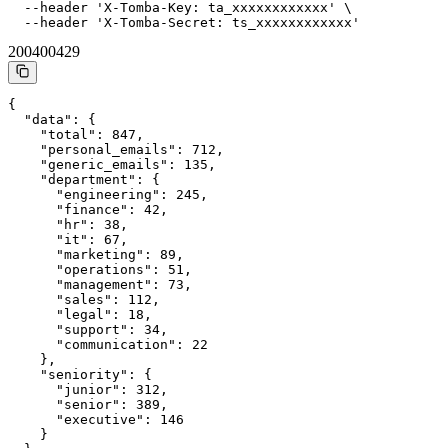
  --header 'X-Tomba-Key: ta_xxxxxxxxxxxx' \

  --header 'X-Tomba-Secret: ts_xxxxxxxxxxxx'
200
400
429
{

  "data": {

    "total": 847,

    "personal_emails": 712,

    "generic_emails": 135,

    "department": {

      "engineering": 245,

      "finance": 42,

      "hr": 38,

      "it": 67,

      "marketing": 89,

      "operations": 51,

      "management": 73,

      "sales": 112,

      "legal": 18,

      "support": 34,

      "communication": 22

    },

    "seniority": {

      "junior": 312,

      "senior": 389,

      "executive": 146

    }
