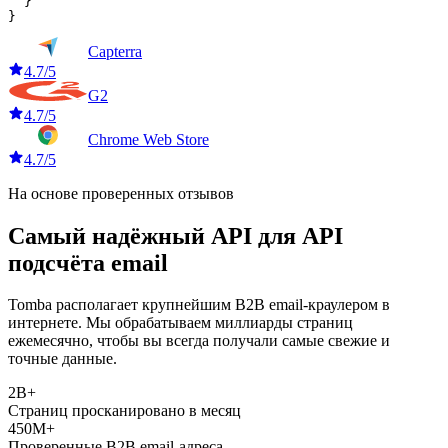
  }

}
Capterra
4.7/5
G2
4.7/5
Chrome Web Store
4.7/5
На основе проверенных отзывов
Самый надёжный API для API
подсчёта email
Tomba располагает крупнейшим B2B email-краулером в
интернете. Мы обрабатываем миллиарды страниц
ежемесячно, чтобы вы всегда получали самые свежие и
точные данные.
2B+
Страниц просканировано в месяц
450M+
Проверенные B2B email-адреса