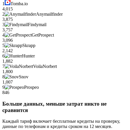
1
Tomba.io
4,015
2
Anymailfinder
3,875
3
Findymail
3,757
4
GetProspect
3,096
5
Skrapp
2,142
6
Hunter
1,882
7
VoilaNorbert
1,800
8
Snov
1,007
9
Prospeo
846
Больше данных, меньше затрат никто не
сравнится
Каждый тариф включает бесплатные кредиты на проверку,
данные по телефонам и кредиты сроком на 12 месяцев.