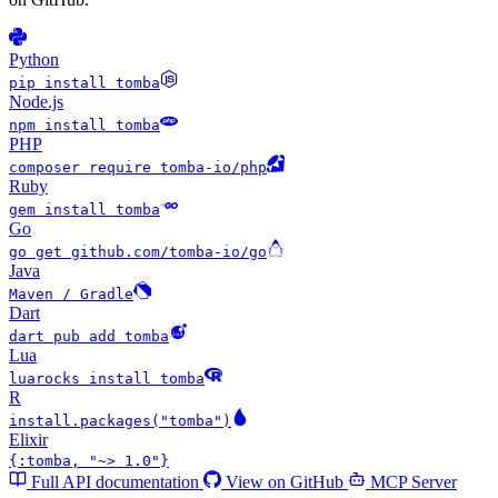
Python
pip install tomba
Node.js
npm install tomba
PHP
composer require tomba-io/php
Ruby
gem install tomba
Go
go get github.com/tomba-io/go
Java
Maven / Gradle
Dart
dart pub add tomba
Lua
luarocks install tomba
R
install.packages("tomba")
Elixir
{:tomba, "~> 1.0"}
Full API documentation
View on GitHub
MCP Server