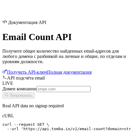
Документация API
Email Count
API
Получите общее количество найденных email-адресов для
любого домена с разбивкой на личные и общие, по отделам и
уровням должности.
Получить API-ключ
Полная документация
API подсчёта email
LIVE
Домен компании
Попробовать
Real API data no signup required
cURL
curl --request GET \

  --url 'https://api.tomba.io/v1/email-count?domain=str