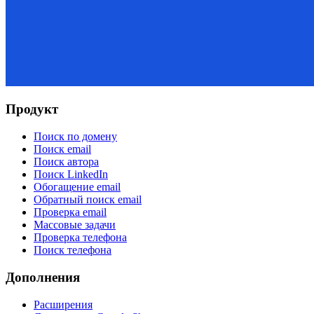
Продукт
Поиск по домену
Поиск email
Поиск автора
Поиск LinkedIn
Обогащение email
Обратный поиск email
Проверка email
Массовые задачи
Проверка телефона
Поиск телефона
Дополнения
Расширения