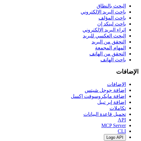
البحث بالنطاق
باحث البريد الإلكتروني
باحث المؤلف
باحث لينكد إن
إثراء البريد الإلكتروني
البحث العكسي للبريد
التحقق من البريد
المهام المجمعة
التحقق من الهاتف
باحث الهاتف
الإضافات
الإضافات
إضافة جوجل شيتس
إضافة مايكروسوفت إكسل
إضافة إير تيبل
تكاملات
تحميل قاعدة البيانات
API
MCP Server
CLI
Logo API