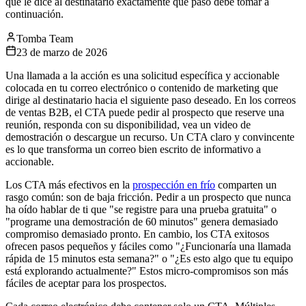
que le dice al destinatario exactamente qué paso debe tomar a
continuación.
Tomba Team
23 de marzo de 2026
Una llamada a la acción es una solicitud específica y accionable
colocada en tu correo electrónico o contenido de marketing que
dirige al destinatario hacia el siguiente paso deseado. En los correos
de ventas B2B, el CTA puede pedir al prospecto que reserve una
reunión, responda con su disponibilidad, vea un video de
demostración o descargue un recurso. Un CTA claro y convincente
es lo que transforma un correo bien escrito de informativo a
accionable.
Los CTA más efectivos en la
prospección en frío
comparten un
rasgo común: son de baja fricción. Pedir a un prospecto que nunca
ha oído hablar de ti que "se registre para una prueba gratuita" o
"programe una demostración de 60 minutos" genera demasiado
compromiso demasiado pronto. En cambio, los CTA exitosos
ofrecen pasos pequeños y fáciles como "¿Funcionaría una llamada
rápida de 15 minutos esta semana?" o "¿Es esto algo que tu equipo
está explorando actualmente?" Estos micro-compromisos son más
fáciles de aceptar para los prospectos.