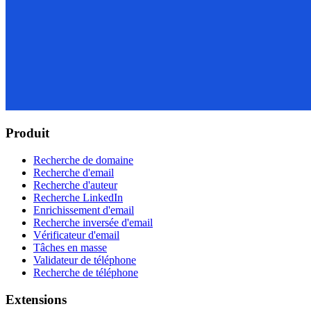
Produit
Recherche de domaine
Recherche d'email
Recherche d'auteur
Recherche LinkedIn
Enrichissement d'email
Recherche inversée d'email
Vérificateur d'email
Tâches en masse
Validateur de téléphone
Recherche de téléphone
Extensions