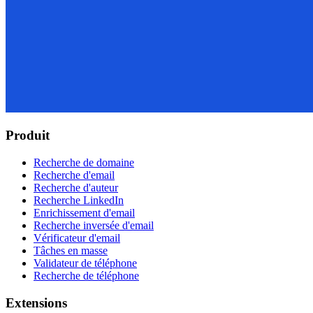
Produit
Recherche de domaine
Recherche d'email
Recherche d'auteur
Recherche LinkedIn
Enrichissement d'email
Recherche inversée d'email
Vérificateur d'email
Tâches en masse
Validateur de téléphone
Recherche de téléphone
Extensions