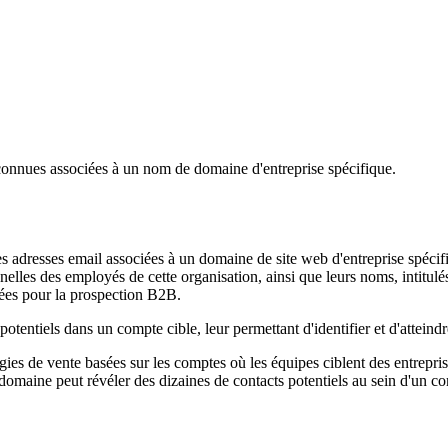
connues associées à un nom de domaine d'entreprise spécifique.
es adresses email associées à un domaine de site web d'entreprise spé
lles des employés de cette organisation, ainsi que leurs noms, intitulés
blées pour la prospection B2B.
entiels dans un compte cible, leur permettant d'identifier et d'atteind
gies de vente basées sur les comptes où les équipes ciblent des entrepri
domaine peut révéler des dizaines de contacts potentiels au sein d'un co