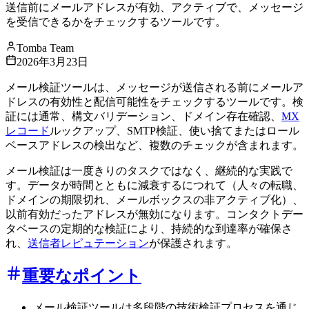
送信前にメールアドレスが有効、アクティブで、メッセージ
を受信できるかをチェックするツールです。
Tomba Team
2026年3月23日
メール検証ツールは、メッセージが送信される前にメールア
ドレスの有効性と配信可能性をチェックするツールです。検
証には通常、構文バリデーション、ドメイン存在確認、
MX
レコード
ルックアップ、SMTP検証、使い捨てまたはロール
ベースアドレスの検出など、複数のチェックが含まれます。
メール検証は一度きりのタスクではなく、継続的な実践で
す。データが時間とともに減衰するにつれて（人々の転職、
ドメインの期限切れ、メールボックスの非アクティブ化）、
以前有効だったアドレスが無効になります。コンタクトデー
タベースの定期的な検証により、持続的な到達率が確保さ
れ、
送信者レピュテーション
が保護されます。
重要なポイント
メール検証ツールは多段階の技術検証プロセスを通じ