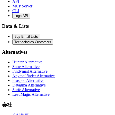
API
MCP Server
CLI
Logo API
Data & Lists
Buy Email Lists
Technologies Customers
Alternatives
Hunter Alternative
Snov Alternative
Findymail Alternative
Anymailfinder Alternative
Prospeo Alternative
Datagma Alternative
Surfe Alternative
LeadMagic Alternative
会社