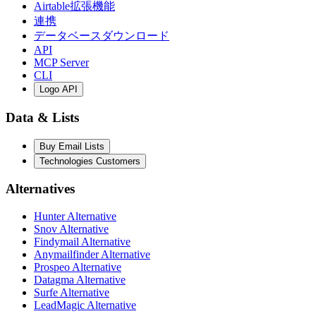
Airtable拡張機能
連携
データベースダウンロード
API
MCP Server
CLI
Logo API
Data & Lists
Buy Email Lists
Technologies Customers
Alternatives
Hunter Alternative
Snov Alternative
Findymail Alternative
Anymailfinder Alternative
Prospeo Alternative
Datagma Alternative
Surfe Alternative
LeadMagic Alternative