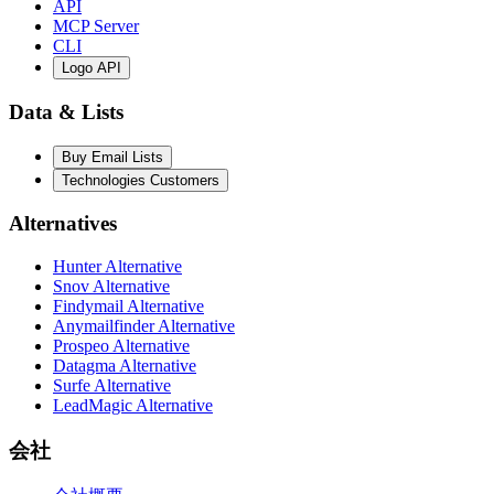
API
MCP Server
CLI
Logo API
Data & Lists
Buy Email Lists
Technologies Customers
Alternatives
Hunter Alternative
Snov Alternative
Findymail Alternative
Anymailfinder Alternative
Prospeo Alternative
Datagma Alternative
Surfe Alternative
LeadMagic Alternative
会社