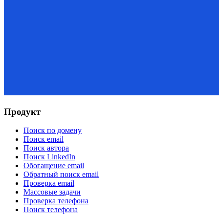
Продукт
Поиск по домену
Поиск email
Поиск автора
Поиск LinkedIn
Обогащение email
Обратный поиск email
Проверка email
Массовые задачи
Проверка телефона
Поиск телефона