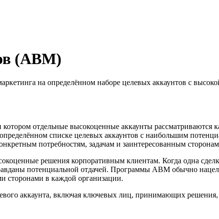
ов (ABM)
аркетинга на определённом наборе целевых аккаунтов с высоко
ри котором отдельные высокоценные аккаунты рассматриваются 
пределённом списке целевых аккаунтов с наибольшим потенциа
онкретным потребностям, задачам и заинтересованным сторонам 
коценные решения корпоративным клиентам. Когда одна сделка
равданы потенциальной отдачей. Программы ABM обычно нацеле
ми сторонами в каждой организации.
вого аккаунта, включая ключевых лиц, принимающих решения, и