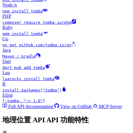
Node.js
npm install tomba
PHP
composer require tomba-io/php
Ruby
gem install tomba
Go
go get github.com/tomba-io/go
Java
Maven / Gradle
Dart
dart pub add tomba
Lua
luarocks install tomba
R
install.packages("tomba")
Elixir
{:tomba, "~> 1.0"}
Full API documentation
View on GitHub
MCP Server
地理位置 API API
功能特性