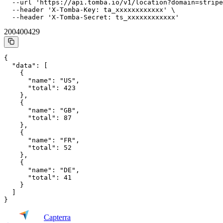
  --url 'https://api.tomba.io/v1/location?domain=stripe
  --header 'X-Tomba-Key: ta_xxxxxxxxxxxx' \

  --header 'X-Tomba-Secret: ts_xxxxxxxxxxxx'
200
400
429
{

  "data": [

    {

      "name": "US",

      "total": 423

    },

    {

      "name": "GB",

      "total": 87

    },

    {

      "name": "FR",

      "total": 52

    },

    {

      "name": "DE",

      "total": 41

    }

  ]

}
Capterra