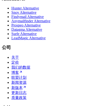
Hunter Alternative
Snov Alternative
Findymail Alternative
Anymailfinder Alternative
Prospeo Alternative
Datagma Alternative
Surfe Alternative
LeadMagic Alternative
公司
关于
定价
我们的数据
博客
联盟计划
新闻资源
新版本
更新日志
质量政策