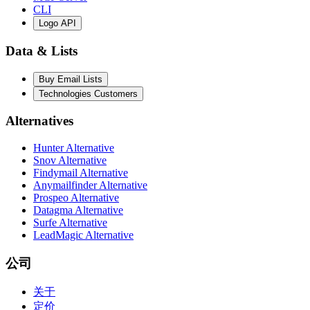
CLI
Logo API
Data & Lists
Buy Email Lists
Technologies Customers
Alternatives
Hunter Alternative
Snov Alternative
Findymail Alternative
Anymailfinder Alternative
Prospeo Alternative
Datagma Alternative
Surfe Alternative
LeadMagic Alternative
公司
关于
定价